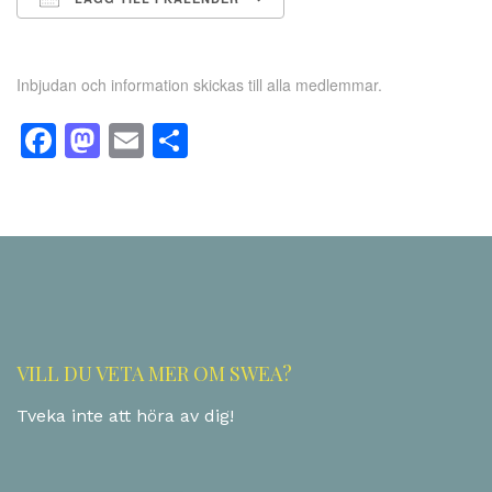
Ladda ner ICS
Google Kalender
Inbjudan och information skickas till alla medlemmar.
Facebook
Mastodon
Email
Dela
VILL DU VETA MER OM SWEA?
Tveka inte att höra av dig!